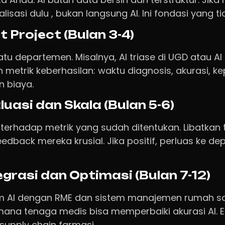
alisasi dulu , bukan langsung AI. Ini fondasi yang ti
t Project (Bulan 3-4)
atu departemen. Misalnya, AI triase di UGD atau AI 
n metrik keberhasilan: waktu diagnosis, akurasi, k
 biaya.
luasi dan Skala (Bulan 5-6)
ot terhadap metrik yang sudah ditentukan. Libatka
eedback mereka krusial. Jika positif, perluas ke de
egrasi dan Optimasi (Bulan 7-12)
em AI dengan RME dan sistem manajemen rumah sa
mana tenaga medis bisa memperbaiki akurasi AI. E
 supply chain farmasi.