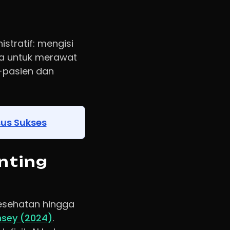
stratif: mengisi
ya untuk merawat
-pasien dan
sus Sukses
nting
kesehatan hingga
nsey (2024)
.