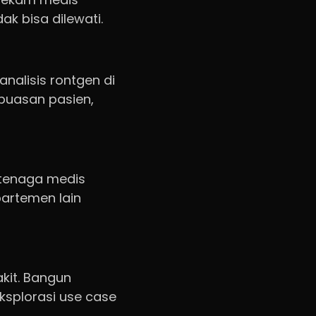
dak bisa dilewati.
analisis rontgen di
epuasan pasien,
n tenaga medis
partemen lain
kit. Bangun
ksplorasi use case