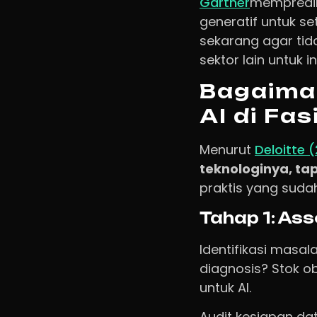
Gartner
mempredik
generatif untuk set
sekarang agar tid
sektor lain untuk in
Bagaima
AI di Fa
Menurut
Deloitte 
teknologinya, ta
praktis yang sudah
Tahap 1: Ass
Identifikasi masa
diagnosis? Stok o
untuk AI.
Audit kesiapan dat