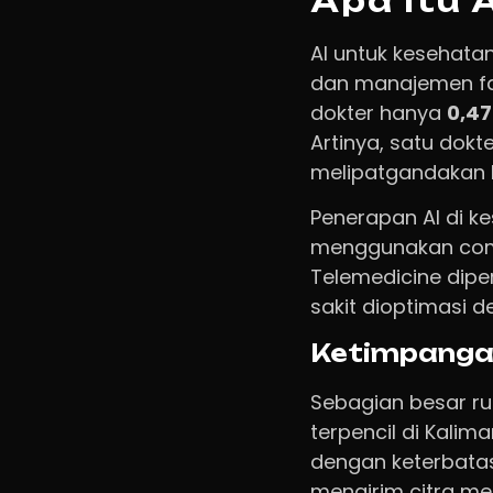
Apa Itu 
AI untuk kesehata
dan manajemen fas
dokter hanya
0,47
Artinya, satu dokt
melipatgandakan k
Penerapan AI di k
menggunakan compu
Telemedicine dipe
sakit dioptimasi 
Ketimpanga
Sebagian besar ru
terpencil di Kali
dengan keterbatas
mengirim citra med