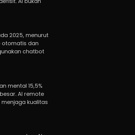
fisit. AI bukan
ada 2025, menurut
e otomatis dan
gunakan chatbot
uan mental 15,5%
 besar. AI remote
 menjaga kualitas