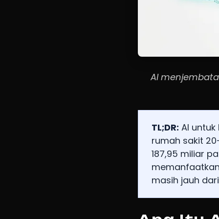
AI menjembatan
TL;DR:
AI untuk
rumah sakit 20
187,95 miliar p
memanfaatkan 
masih jauh dari 