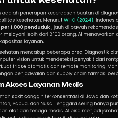
AI untuk Kesehatan?
n adalah penerapan kecerdasan buatan di diagno
ilitas kesehatan. Menurut
WHO (2024)
, Indonesi
 per 1.000 penduduk
, jauh di bawah rekomendasi 
er melayani lebih dari 2.100 orang. AI menawarkan 
apasitas layanan.
esehatan mencakup beberapa area. Diagnostik cit
ter vision untuk mendeteksi penyakit dari ront
rkuat triase otomatis dan remote monitoring. M
dengan penjadwalan dan supply chain farmasi berba
n Akses Layanan Medis
mah sakit canggih terkonsentrasi di Jawa dan kot
mantan, Papua, dan Nusa Tenggara sering hanya p
an alat dan tenaga medis. AI bisa menjadi jemb
is untuk dianalisis sistem AI di pusat kota.