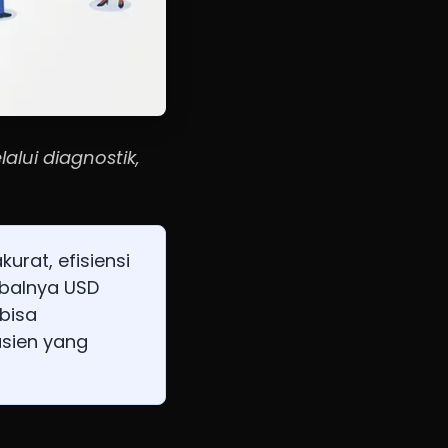
lui diagnostik,
rat, efisiensi
obalnya USD
 bisa
sien yang