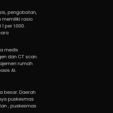
sis, pengobatan,
a memiliki rasio
1 per 1.000.
cara
ra medis
gen dan CT scan.
anajemen rumah
sis AI.
a besar. Daerah
unya puskesmas
atan , puskesmas