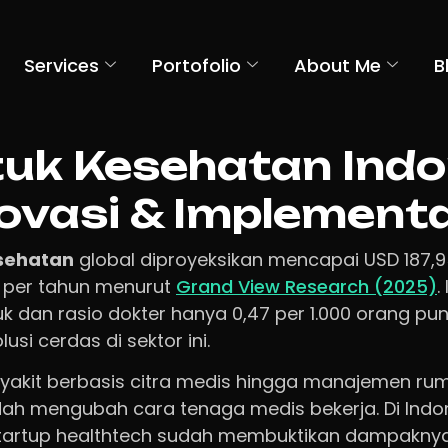
Services
Portofolio
About Me
B
tuk Kesehatan Indo
ovasi & Implement
esehatan
global diproyeksikan mencapai USD 187,9
 per tahun menurut
Grand View Research (2025)
.
k dan rasio dokter hanya 0,47 per 1.000 orang p
si cerdas di sektor ini.
nyakit berbasis citra medis hingga manajemen ru
sudah mengubah cara tenaga medis bekerja. Di Ind
startup healthtech sudah membuktikan dampaknya