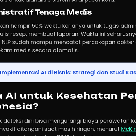
istratif Tenaga Medis
an hampir 50% waktu kerjanya untuk tugas admini
lis resep, membuat laporan. Waktu ini seharusn
sis NLP sudah mampu mencatat percakapan dokter
rekam medis secara otomatis.
Implementasi AI di Bisnis: Strategi dan Studi Ka
 AI untuk Kesehatan Pe
onesia?
k deteksi dini bisa mengurangi biaya perawatan 
yakit ditangani saat masih ringan, menurut
McKi