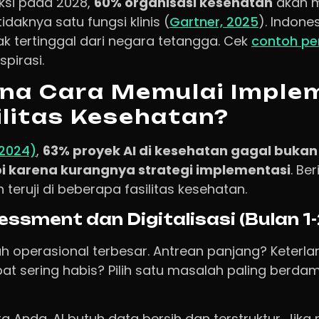
si pada 2028,
60% organisasi kesehatan
akan m
idaknya satu fungsi klinis (
Gartner, 2025
). Indone
ak tertinggal dari negara tetangga. Cek
contoh pe
spirasi.
na Cara Memulai Imple
silitas Kesehatan?
(2024)
,
63% proyek AI di kesehatan gagal bukan
pi karena kurangnya strategi implementasi
. Be
 teruji di beberapa fasilitas kesehatan.
essment dan Digitalisasi (Bulan 1-
lah operasional terbesar. Antrean panjang? Keter
bat sering habis? Pilih satu masalah paling berda
a Anda. AI butuh data bersih dan terstruktur. Jik