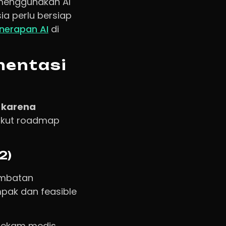
enggunakan AI
sia perlu bersiap
nerapan AI
di
mentasi
 karena
rikut roadmap
2)
lambatan
mpak dan feasible
a rekam medis