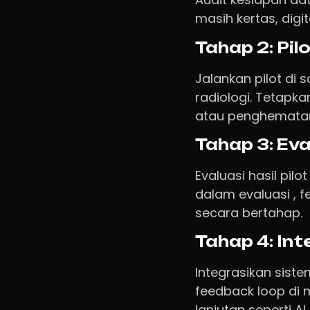
masih kertas, digit
Tahap 2: Pilo
Jalankan pilot di s
radiologi. Tetapka
atau penghematan
Tahap 3: Eva
Evaluasi hasil pil
dalam evaluasi , f
secara bertahap.
Tahap 4: Int
Integrasikan sist
feedback loop di 
lanjutan seperti AI