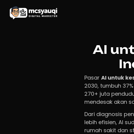
AI un
In
Pasar
AI untuk k
2030, tumbuh 37%
270+ juta pendudu
mendesak akan solu
Dari diagnosis pe
lebih efisien, AI 
rumah sakit dan 