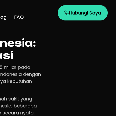
Hubungi Saya
log
FAQ
nesia:
asi
5 miliar pada
 Indonesia dengan
unya kebutuhan
mah sakit yang
onesia, beberapa
 secara nyata.