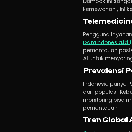
Dampak ini sangat 
kemewahan , ini k
Telemedicin
Pengguna layanan
DataIndonesia.id 
pemantauan pasie
AI untuk menyaring
Prevalensi P
Indonesia punya 1
dari populasi. Keb
monitoring bisa m
pemantauan.
Tren Global