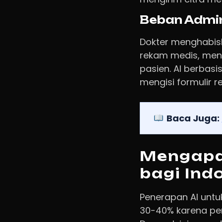
Beban Admin
Dokter menghabisk
rekam medis, menu
pasien. AI berba
mengisi formulir 
Baca Juga:
Mengapa
bagi Ind
Penerapan AI untu
30-40% karena pen