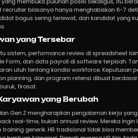
yang membuka puluhan posisi sekaligus, itu berar
R recruiter biasanya hanya menghabiskan 6-7 detik
didat bagus sering terlewat, dan kandidat yang ku
a.
wan yang Tersebar
tu sistem, performance review di spreadsheet lai
 Form, dan data payroll di software terpisah. Tan
ran utuh tentang kondisi workforce. Keputusan pe
on planning, dan program retensi dibuat berdasar
buruk, firasat.
 Karyawan yang Berubah
 dan Gen Z mengharapkan pengalaman kerja yang 
ack real-time, bukan annual review. Mereka ingin 
 training generik. HR tradisional tidak bisa membe
npa bantuan teknologi. Pernah merasa HR tim And