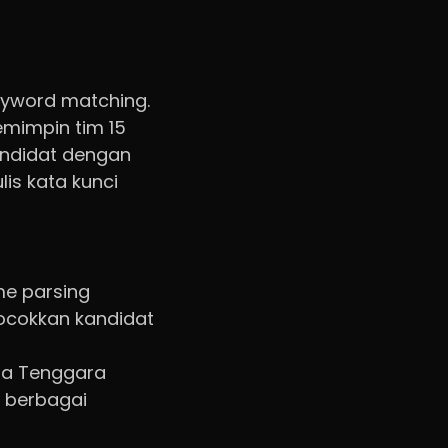
keyword matching.
mimpin tim 15
andidat dengan
is kata kunci
me parsing
ocokkan kandidat
sia Tenggara
i berbagai