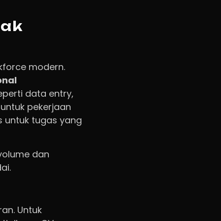
dak
rkforce modern.
onal
perti data entry,
 untuk pekerjaan
is untuk tugas yang
 volume dan
ai.
an. Untuk