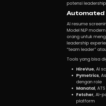
potensi leadership
Automated 
AI resume screenin
Model NLP modern
orang untuk meng
leadership experi
“team leader” atau
Tools yang bisa d
HireVue
, AI 
Pymetrics
, A
dengan role
Manatal
, AT
Fetcher
, AI-
platform