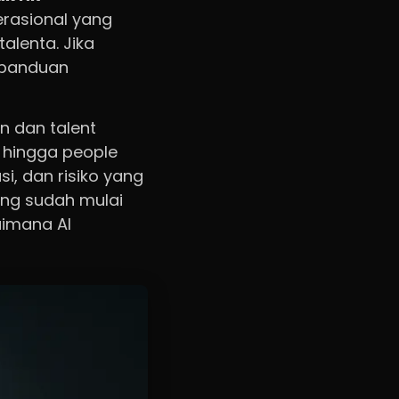
erasional yang
alenta. Jika
 panduan
en dan talent
 hingga people
si, dan risiko yang
yang sudah mulai
aimana AI