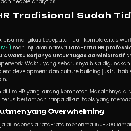
an people analytics.
R Tradisional Sudah Ti
dak bisa mengikuti kecepatan dan kompleksitas wo
025)
menunjukkan bahwa
rata-rata HR professi
% waktu kerjanya untuk tugas administratif
se
aperwork. Waktu yang seharusnya bisa digunakan
talent development dan culture building justru hab
in.
 di tim HR yang kurang kompeten. Masalahnya di
 terus bertambah tanpa diikuti tools yang memad
rutmen yang Overwhelming
ja di Indonesia rata-rata menerima 150-300 lamar