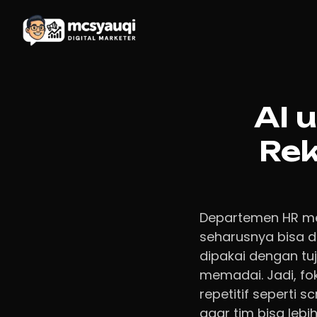
AI 
Rek
Departemen HR men
seharusnya bisa d
dipakai dengan tuj
memadai. Jadi, f
repetitif seperti 
agar tim bisa leb