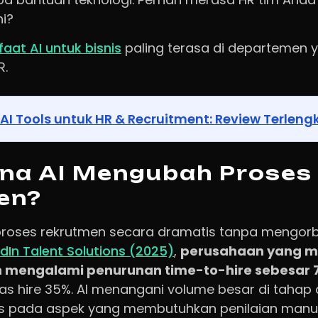
ni?
aat AI untuk bisnis
paling terasa di departemen 
R.
AI Tools untuk HR & Recruitment: Review Terleng
na AI Mengubah Proses
en?
roses rekrutmen secara dramatis tanpa mengorba
edIn Talent Solutions (2025)
,
perusahaan yang m
 mengalami penurunan time-to-hire sebesar 
tas hire 35%. AI menangani volume besar di tahap
us pada aspek yang membutuhkan penilaian manusia