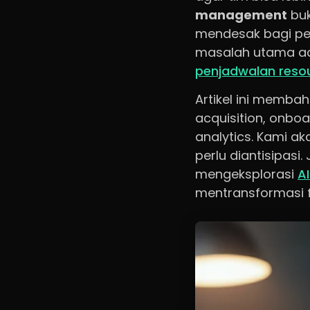
management
buk
mendesak bagi per
masalah utama ada
penjadwalan resou
Artikel ini membah
acquisition, onb
analytics. Kami ak
perlu diantisipasi
mengeksplorasi
AI
mentransformasi 