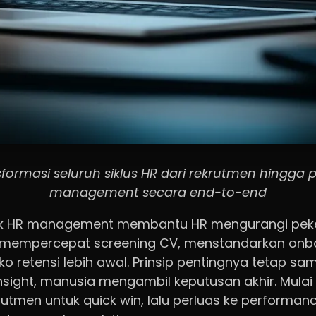
formasi seluruh siklus HR dari rekrutmen hingga
management secara end-to-end
uk HR management membantu HR mengurangi pek
f, mempercepat screening CV, menstandarkan onb
o retensi lebih awal. Prinsip pentingnya tetap sam
sight, manusia mengambil keputusan akhir. Mulai
rutmen untuk quick win, lalu perluas ke performan