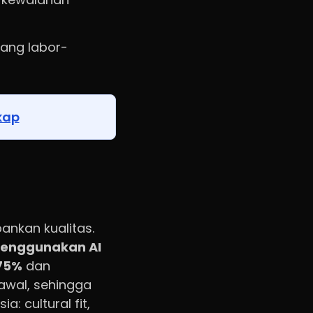
yang labor-
kap
nkan kualitas.
enggunakan AI
75%
dan
 awal, sehingga
: cultural fit,