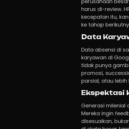
perusahaan besar 
harus di-review. H
kecepatan itu, kan
ke tahap berikutny
Data Karya
Data absensi di sa
karyawan di Google
tidak punya gamba
promosi, successi
parsial, atau lebih 
Ekspektasi
Generasi milenial
Mereka ingin feedb
disesuaikan, bukan
di skala besar ta