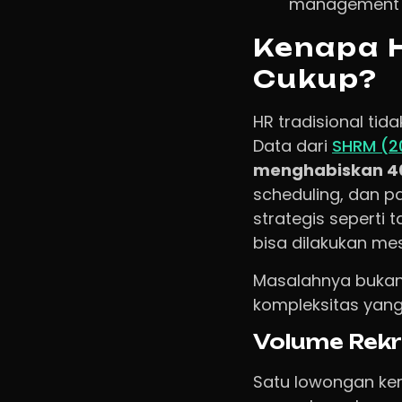
management d
Kenapa H
Cukup?
HR tradisional ti
Data dari
SHRM (2
menghabiskan 40
scheduling, dan p
strategis seperti 
bisa dilakukan mes
Masalahnya bukan
kompleksitas yang
Volume Rek
Satu lowongan ker