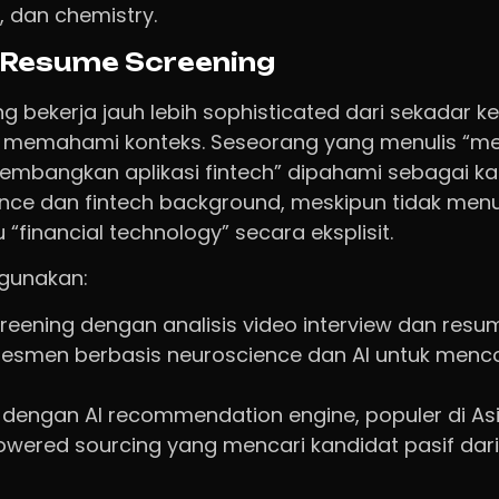
, dan chemistry.
Resume Screening
g bekerja jauh lebih sophisticated dari sekadar 
 memahami konteks. Seseorang yang menulis “me
embangkan aplikasi fintech” dipahami sebagai k
ence dan fintech background, meskipun tidak menul
 “financial technology” secara eksplisit.
igunakan:
screening dengan analisis video interview dan resu
sesmen berbasis neuroscience dan AI untuk menc
S dengan AI recommendation engine, populer di A
powered sourcing yang mencari kandidat pasif dar