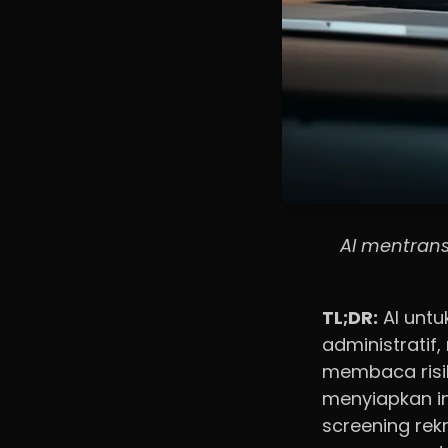
AI mentrans
TL;DR:
AI unt
administrati
membaca risik
menyiapkan in
screening rek