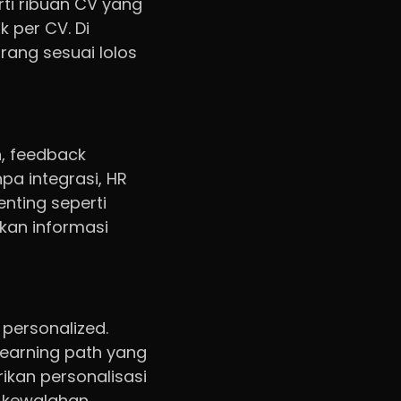
ti ribuan CV yang
 per CV. Di
rang sesuai lolos
n, feedback
pa integrasi, HR
nting seperti
kan informasi
personalized.
learning path yang
rikan personalisasi
a kewalahan