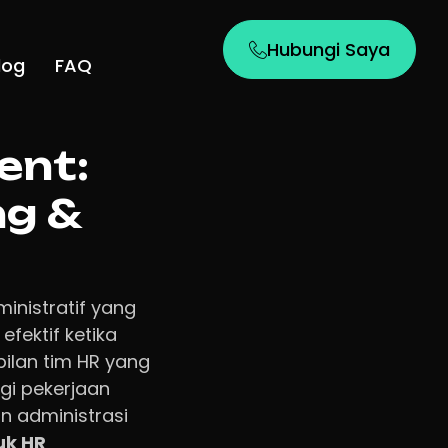
Hubungi Saya
log
FAQ
ent:
ng &
inistratif yang
efektif ketika
pilan tim HR yang
gi pekerjaan
an administrasi
uk HR