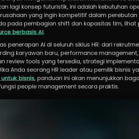
an lagi konsep futuristik, ini adalah kebutuhan op
usahaan yang ingin kompetitif dalam perebutan t
 pada pembagian shift dan kapasitas tim, lihat
rce berbasis AI
.
as penerapan AI di seluruh siklus HR: dari rekrutm
oarding karyawan baru, performance management,
an review tools yang tersedia, strategi implementa
. Jika Anda seorang HR leader atau pemilik bisnis 
 untuk bisnis
, panduan ini akan menunjukkan bag
fungsi people management secara praktis.