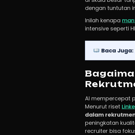
dengan tuntutan i
Inilah kenapa
manf
intensive seperti H
Baca Juga:
Bagaima
Rekrutm
AI mempercepat p
Menurut riset
Link
dalam rekrutmen
peningkatan kuali
recruiter bisa fok