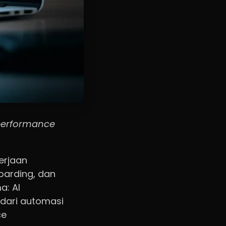
 performance
erjaan
oarding, dan
a: AI
 dari automasi
ce