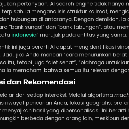
ajukan pertanyaan, AI search engine tidak hany
terpisah. Ia menganalisis struktur kalimat, mengid
, dan hubungan di antaranya. Dengan demikian, ia
a “bank sungai” dan “bank tabungan”, atau m
 kota
indonesia
” merujuk pada entitas yang sama.
 ini juga berarti AI dapat mengidentifikasi sino
. Jadi, jika Anda mencari “cara menurunkan berat 
 itu, tetapi juga “diet sehat”, “olahraga untuk kur
ena ia memahami bahwa semua itu relevan dengan
si dan Rekomendasi
lajar dari setiap interaksi. Melalui algoritma
machi
s riwayat pencarian Anda, lokasi geografis, prefe
 menyajikan hasil yang dipersonalisasi. Ini berarti
 mungkin berbeda dengan orang lain, meskipun d