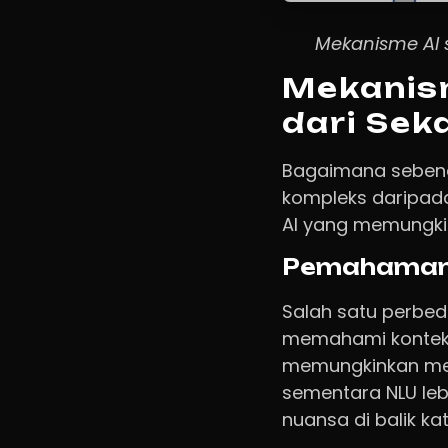
Mekanisme AI 
Mekanism
dari Sek
Bagaimana sebenarn
kompleks daripada
AI yang memungkin
Pemahaman 
Salah satu perbed
memahami konteks d
memungkinkan mes
sementara NLU leb
nuansa di balik ka