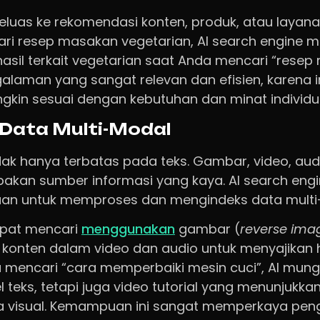
meluas ke rekomendasi konten, produk, atau layanan
ri resep masakan vegetarian, AI search engine 
asil terkait vegetarian saat Anda mencari “resep
laman yang sangat relevan dan efisien, karena 
ungkin sesuai dengan kebutuhan dan minat individu
Data Multi-Modal
idak hanya terbatas pada teks. Gambar, video, aud
pakan sumber informasi yang kaya. AI search en
an untuk memproses dan mengindeks data multi-
dapat mencari
menggunakan
gambar (
reverse ima
nten dalam video dan audio untuk menyajikan ha
da mencari “cara memperbaiki mesin cuci”, AI mung
 teks, tetapi juga video tutorial yang menunjukka
a visual. Kemampuan ini sangat memperkaya pe