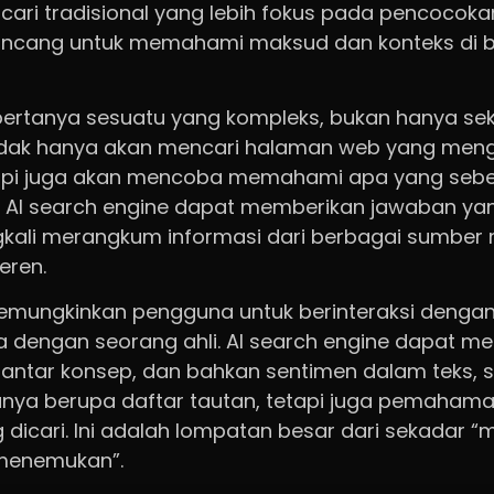
ari tradisional yang lebih fokus pada pencocokan 
rancang untuk memahami maksud dan konteks di b
rtanya sesuatu yang kompleks, bukan hanya seka
 tidak hanya akan mencari halaman web yang men
etapi juga akan mencoba memahami apa yang seb
rti AI search engine dapat memberikan jawaban yan
ngkali merangkum informasi dari berbagai sumber 
eren.
mungkinkan pengguna untuk berinteraksi dengan
a dengan seorang ahli. AI search engine dapat men
 antar konsep, dan bahkan sentimen dalam teks, s
hanya berupa daftar tautan, tetapi juga pemaha
 dicari. Ini adalah lompatan besar dari sekadar “
menemukan”.