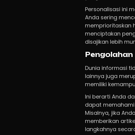
Personalisasi ini 
Anda sering menca
memprioritaskan h
menciptakan penga
disajikan lebih m
Pengolahan 
Dunia informasi t
lainnya juga meru
memiliki kemampu
Ini berarti Anda 
dapat memahami ko
Misalnya, jika An
memberikan artikel
langkahnya secar