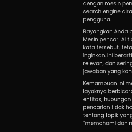
dengan mesin penc
search engine di
pengguna.
Bayangkan Anda be
Mesin pencari AI
kata tersebut, t
inginkan. Ini bera
relevan, dan seri
jawaban yang koh
Kemampuan ini me
layaknya berbicar
entitas, hubungan
pencarian tidak 
tentang topik yang
“memahami dan 