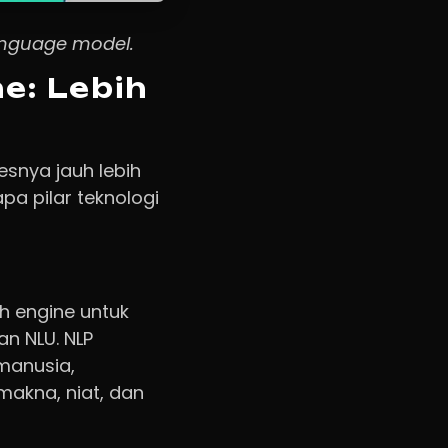
anguage model.
e: Lebih
esnya jauh lebih
a pilar teknologi
h engine untuk
an NLU. NLP
manusia,
akna, niat, dan