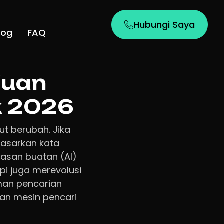
Hubungi Saya
log
FAQ
duan
k 2026
ut berubah. Jika
dasarkan kata
dasan buatan (AI)
pi juga merevolusi
man pencarian
uan mesin pencari