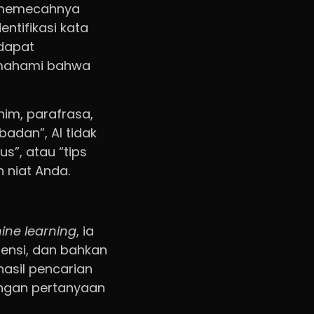
a memecahnya
entifikasi kata
 dapat
emahami bahwa
nim, parafrasa,
badan”, AI tidak
us”, atau “tips
 niat Anda.
ne learning
, ia
rensi, dan bahkan
 hasil pencarian
engan pertanyaan