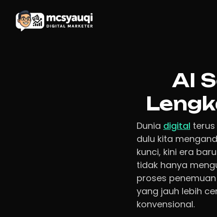
AI 
Lengk
Dunia
digital
terus 
dulu kita mengand
kunci, kini era bar
tidak hanya mengu
proses penemuan i
yang jauh lebih c
konvensional.