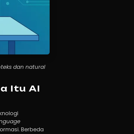
teks dan natural
a Itu AI
knologi
anguage
ormasi. Berbeda