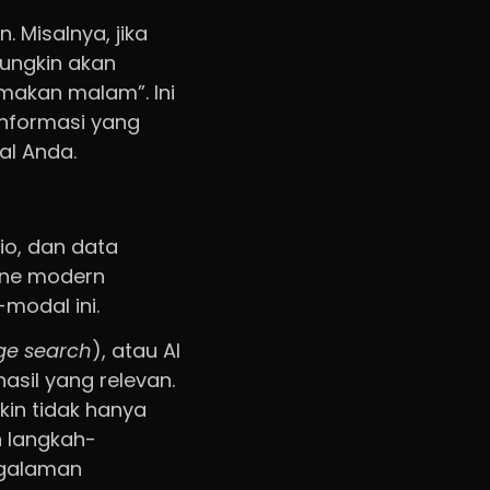
. Misalnya, jika
mungkin akan
 makan malam”. Ini
informasi yang
al Anda.
io, dan data
gine modern
modal ini.
ge search
), atau AI
sil yang relevan.
kin tidak hanya
n langkah-
ngalaman