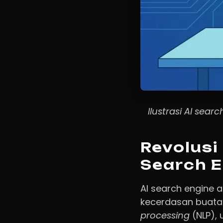
Ilustrasi AI se
Revolusi
Search E
AI search engine 
kecerdasan buata
processing
(NLP),