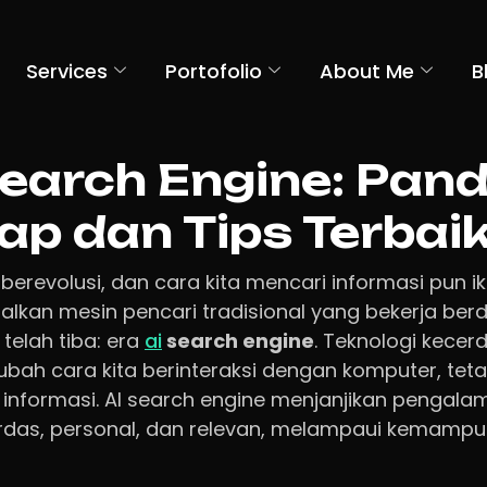
Services
Portofolio
About Me
B
Search Engine: Pan
ap dan Tips Terbai
berevolusi, dan cara kita mencari informasi pun ik
alkan mesin pencari tradisional yang bekerja ber
u telah tiba: era
ai
search engine
. Teknologi kecer
bah cara kita berinteraksi dengan komputer, teta
nformasi. AI search engine menjanjikan pengala
erdas, personal, dan relevan, melampaui kemamp