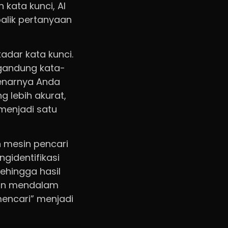
kata kunci, AI
alik pertanyaan
dar kata kunci.
gandung kata-
enarnya Anda
g lebih akurat,
menjadi satu
 mesin pencari
gidentifikasi
ehingga hasil
man mendalam
mencari” menjadi