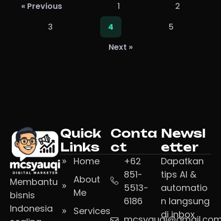
« Previous
1
2
3
5
4
Next »
Quick
Conta
Newsl
Links
ct
etter
Home
+62
Dapatkan
851-
tips AI &
About
Membantu
5513-
automatio
Me
bisnis
6186
n langsung
Indonesia
Services
di inbox
mcsyauqi@gmail.co