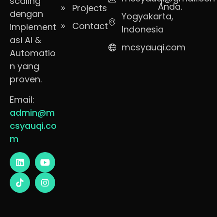
scaling
Anda.
Projects
dengan
Yogyakarta,
Contact
implement
Indonesia
asi AI &
mcsyauqi.com
Automatio
n yang
proven.
Email:
admin@m
csyauqi.co
m