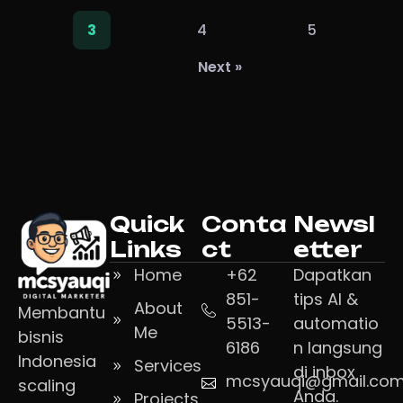
4
5
3
Next »
Quick
Conta
Newsl
Links
ct
etter
Home
+62
Dapatkan
851-
tips AI &
About
Membantu
5513-
automatio
Me
bisnis
6186
n langsung
Indonesia
Services
di inbox
mcsyauqi@gmail.co
scaling
Anda.
Projects