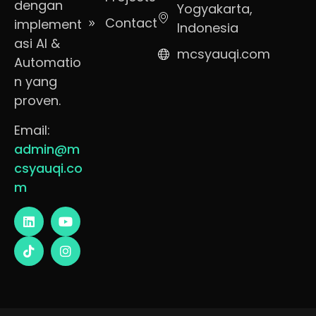
dengan
Yogyakarta,
Contact
implement
Indonesia
asi AI &
mcsyauqi.com
Automatio
n yang
proven.
Email:
admin@m
csyauqi.co
m