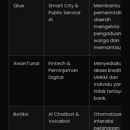
Qlue
Smart City &
Membantu
Public Service
pemerintah
AI
daerah
mengelola
pengaduan
warga dan
memantau kot
AwanTunai
Fintech &
Menyediakan
Peminjaman
akses kredit ba
Digital
UMKM dan
individu yang
tidak terlayani
bank.
Botika
AI Chatbot &
Otomatisasi
Voicebot
interaksi
pelanggan