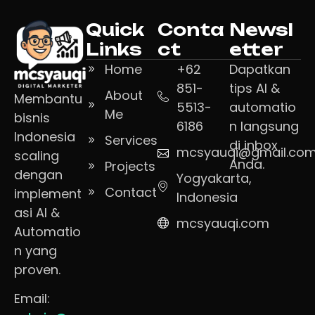
Quick
Conta
Newsl
Links
ct
etter
Home
+62
Dapatkan
851-
tips AI &
About
Membantu
5513-
automatio
Me
bisnis
6186
n langsung
Indonesia
Services
di inbox
mcsyauqi@gmail.co
scaling
Anda.
Projects
dengan
Yogyakarta,
Contact
implement
Indonesia
asi AI &
mcsyauqi.com
Automatio
n yang
proven.
Email: