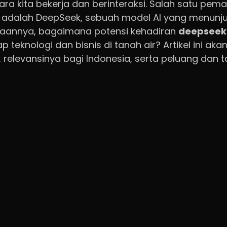
a kita bekerja dan berinteraksi. Salah satu pema
 adalah DeepSeek, sebuah model AI yang menunju
nyaannya, bagaimana potensi kehadiran
deepseek
teknologi dan bisnis di tanah air? Artikel ini a
 relevansinya bagi Indonesia, serta peluang dan
ngan ekonomi digital yang terus bertumbuh, Indo
teknologi baru. Kehadiran model AI canggih seper
r penting bagi berbagai sektor, mulai dari pendidi
reatif. Memahami DeepSeek bukan hanya tentang
juga tentang memprediksi arah masa depan inovasi 