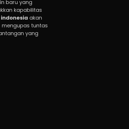
in baru yang
kkan kapabilitas
 indonesia
akan
kan mengupas tuntas
 tantangan yang
nesia selalu
ti DeepSeek bisa
kan, kesehatan,
 mengenal sebuah
digital di