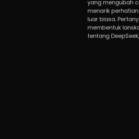
yang mengubah car
menarik perhatian
luar biasa. Perta
membentuk lanskap 
tentang DeepSeek,
mungkin muncul.
Sebagai negara de
terbuka terhadap 
menjadi katalisato
hingga industri k
teknologi, tetapi 
Indonesia.