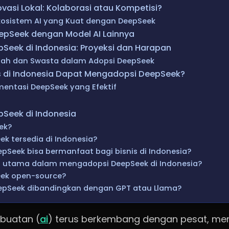
vasi Lokal: Kolaborasi atau Kompetisi?
sistem AI yang Kuat dengan DeepSeek
epSeek dengan Model AI Lainnya
eek di Indonesia: Proyeksi dan Harapan
tah dan Swasta dalam Adopsi DeepSeek
s di Indonesia Dapat Mengadopsi DeepSeek?
mentasi DeepSeek yang Efektif
Seek di Indonesia
ek?
k tersedia di Indonesia?
Seek bisa bermanfaat bagi bisnis di Indonesia?
 utama dalam mengadopsi DeepSeek di Indonesia?
ek open-source?
pSeek dibandingkan dengan GPT atau Llama?
buatan (
ai
) terus berkembang dengan pesat, men