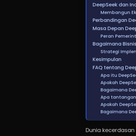
DeepSeek dan Ino
Membangun Eko
Perbandingan De
Masa Depan DeepS
Peran Pemerin
Bagaimana Bisni
Strategi Imple
Kesimpulan
FAQ tentang Deep
Apa itu DeepSe
Apakah DeepSee
Bagaimana Deep
Apa tantangan
Apakah DeepSe
Bagaimana Dee
Dunia kecerdasan 