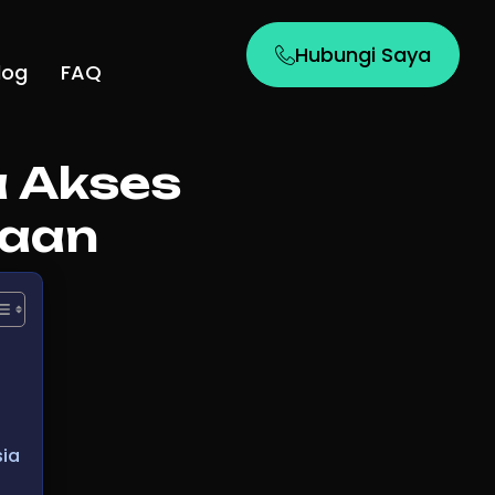
Hubungi Saya
log
FAQ
a Akses
naan
ia