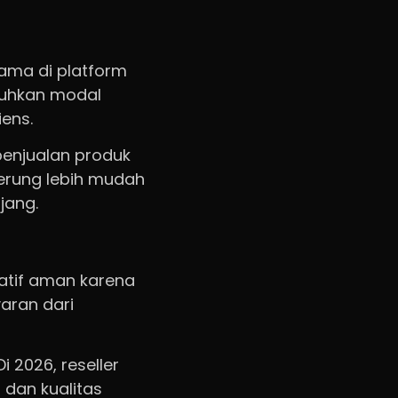
tama di platform
utuhkan modal
ens.
 penjualan produk
derung lebih mudah
jang.
latif aman karena
aran dari
i 2026, reseller
dan kualitas