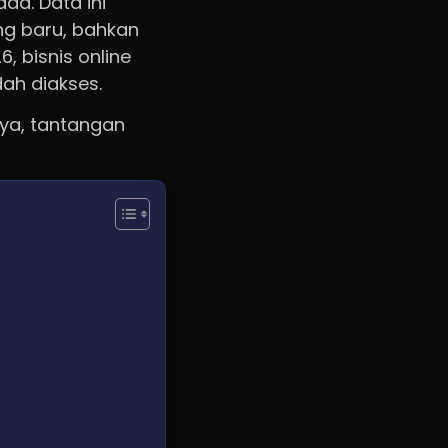
da. Data ini
ng baru, bahkan
, bisnis online
dah diakses.
nya, tantangan