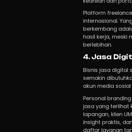
keahlian dan porto
Platform freelanc
internasional. Yan
berkembang adala
hasil kerja, meski
berlebihan.
4. Jasa Digi
Bisnis jasa digita
semakin dibutuhka
akun media sosial 
Personal branding 
jasa yang terliha
lapangan, klien UM
insight praktis, 
daftar layanan ta