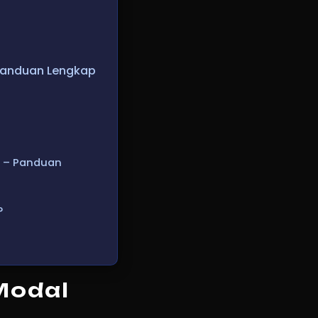
 Panduan Lengkap
l – Panduan
?
 Modal