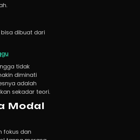
ah.
 bisa dibuat dari
ggu
ingga tidak
akin diminati
ksesnya adalah
an sekadar teori.
pa Modal
n fokus dan