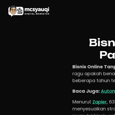
Bisn
Pa
Bisnis Online Ta
ragu apakah benar
beberapa tahun te
Baca Juga:
Autom
Menurut
Zapier
, 6
menyesuaikan stra