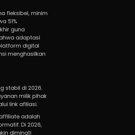
a fleksibel, minim
wa 51%
khir guna
bahwa adaptasi
latform digital
ensi menghasilkan
 stabil di 2026.
anan milik pihak
 link afiliasi.
ffiliate adalah
rmatif. Di 2026,
kin diminati