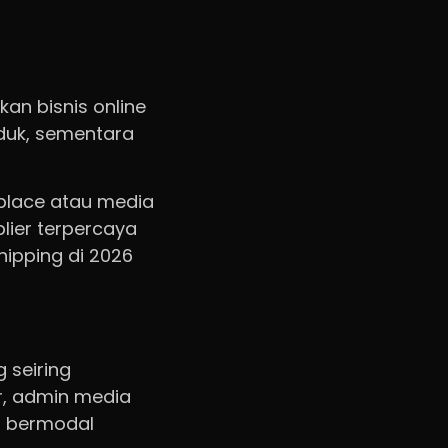
an bisnis online
duk, sementara
tplace atau media
lier terpercaya
ipping di 2026
 seiring
or, admin media
n bermodal