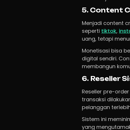
5. Content 
Menjadi content c
seperti
tiktok
,
ins
uang, tetapi menu
Monetisasi bisa be
digital sendiri. C
membangun komun
6. Reseller 
Reseller pre-orde
transaksi dilakuk
pelanggan terlebih
Sistem ini meminim
yang mengutamakan