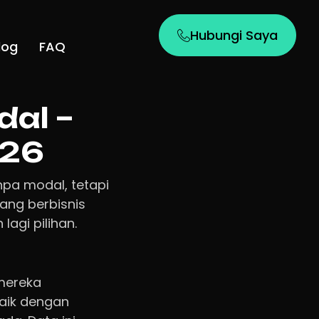
Hubungi Saya
log
FAQ
dal –
026
anpa modal, tetapi
ang berbisnis
agi pilihan.
mereka
aik dengan