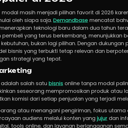
a modal masih menjadi pilihan favorit di 2026 karen
mulai oleh siapa saja.
Demandbase
mencatat bah
menerapkan teknologi baru dalam dua tahun tera
an pembeli yang terus berkembang, menunjukkan 
di kebutuhan, bukan lagi pilihan. Dengan dukungan p
el bisnis yang terbukti tetap relevan dan berpot
ngan strategi yang tepat.
Marketing
g adalah salah satu
bisnis
online tanpa modal paling
kinkan seseorang mempromosikan produk atau lay
n komisi dari setiap penjualan yang terjadi melalui
barang atau menangani pengiriman, fokus utama a
ayaan audiens melalui konten yang
jujur
dan info
igital, tools online, dan layanan berlangganan sema