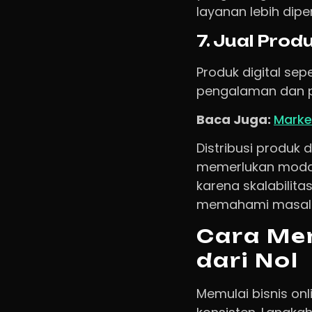
layanan lebih di
7. Jual Prod
Produk digital sep
pengalaman dan p
Baca Juga:
Marke
Distribusi produk 
memerlukan modal p
karena skalabilita
memahami masalah 
Cara Mem
dari Nol
Memulai bisnis onl