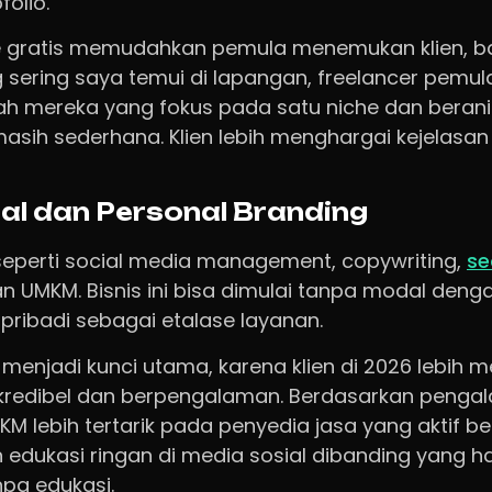
folio.
e gratis memudahkan pemula menemukan klien, ba
g sering saya temui di lapangan, freelancer pemu
h mereka yang fokus pada satu niche dan beran
 masih sederhana. Klien lebih menghargai kejelasan 
tal dan Personal Branding
l seperti social media management, copywriting,
se
n UMKM. Bisnis ini bisa dimulai tanpa modal de
pribadi sebagai etalase layanan.
menjadi kunci utama, karena klien di 2026 lebih m
t kredibel dan berpengalaman. Berdasarkan penga
KM lebih tertarik pada penyedia jasa yang aktif be
dan edukasi ringan di media sosial dibanding yan
npa edukasi.