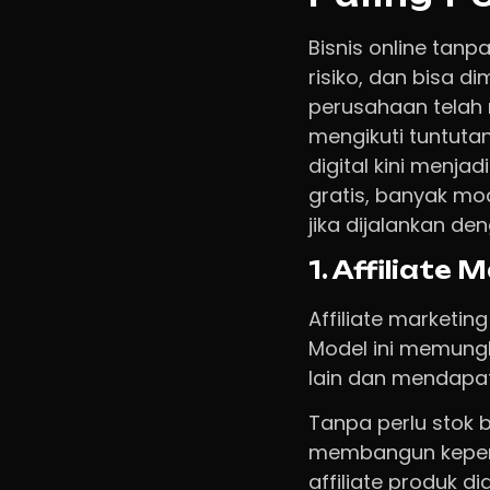
Bisnis online tanp
risiko, dan bisa di
perusahaan telah 
mengikuti tuntut
digital kini menja
gratis, banyak mod
jika dijalankan de
1. Affiliate 
Affiliate marketin
Model ini memung
lain dan mendapatka
Tanpa perlu stok 
membangun keperc
affiliate produk d