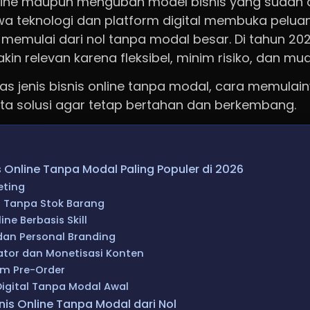
line maupun mengubah model bisnis yang sudah a
a teknologi dan platform digital membuka pelua
emulai dari nol tanpa modal besar. Di tahun 2026
n relevan karena fleksibel, minim risiko, dan mu
has jenis bisnis online tanpa modal, cara memulai
rta solusi agar tetap bertahan dan berkembang.
s Online Tanpa Modal Paling Populer di 2026
keting
g Tanpa Stok Barang
ine Berbasis Skill
 dan Personal Branding
ator dan Monetisasi Konten
tem Pre-Order
Digital Tanpa Modal Awal
nis Online Tanpa Modal dari Nol