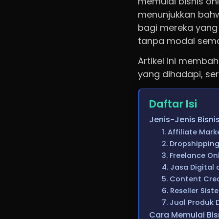
memulai bisnis on
menunjukkan bahw
bagi mereka yang m
tanpa modal semaki
Artikel ini memba
yang dihadapi, se
Daftar Isi
Jenis-Jenis Bisni
1. Affiliate Mar
2. Dropshippin
3. Freelance Onl
4. Jasa Digital
5. Content Cre
6. Reseller Sis
7. Jual Produk 
Cara Memulai Bis