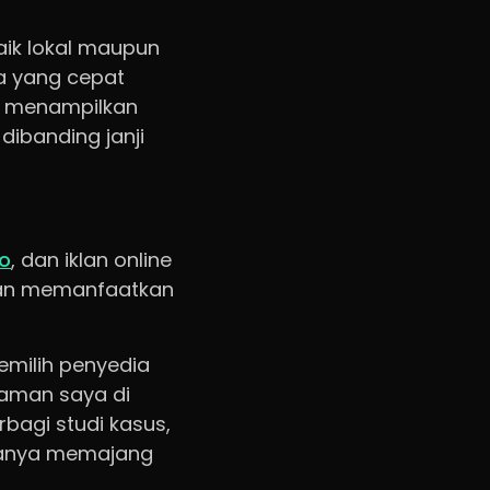
ik lokal maupun
la yang cepat
i menampilkan
dibanding janji
o
, dan iklan online
ngan memanfaatkan
emilih penyedia
laman saya di
rbagi studi kasus,
g hanya memajang