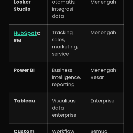
Looker
otomatis,
Menengah
Studio
integrasi
data
Tracking
Menengah
G
HubSpot
C
sales,
RM
marketing,
service
Power BI
Business
Menengah-
$
intelligence,
Besar
reporting
Tableau
Visualisasi
Enterprise
$
data
enterprise
Custom
Workflow
Semua
Gr