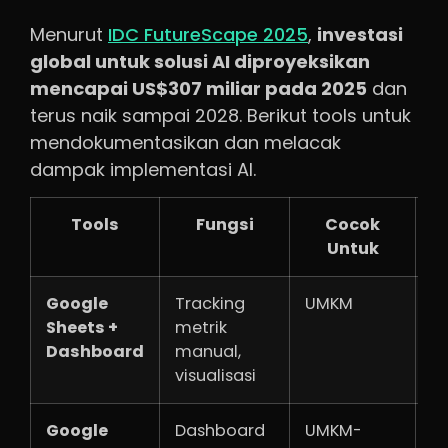
Menurut
IDC FutureScape 2025
,
investasi
global untuk solusi AI diproyeksikan
mencapai US$307 miliar pada 2025
dan
terus naik sampai 2028. Berikut tools untuk
mendokumentasikan dan melacak
dampak implementasi AI.
Tools
Fungsi
Cocok
E
Untuk
Google
Tracking
UMKM
Gr
Sheets +
metrik
Dashboard
manual,
visualisasi
Google
Dashboard
UMKM-
Gr