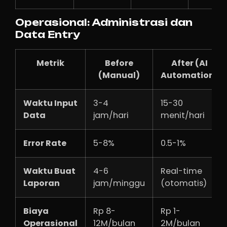
Operasional: Administrasi dan
Data Entry
Metrik
Before
After (AI
(Manual)
Automation)
Waktu Input
3-4
15-30
Data
jam/hari
menit/hari
Error Rate
5-8%
0.5-1%
Waktu Buat
4-6
Real-time
Laporan
jam/minggu
(otomatis)
Biaya
Rp 8-
Rp 1-
Operasional
12M/bulan
2M/bulan