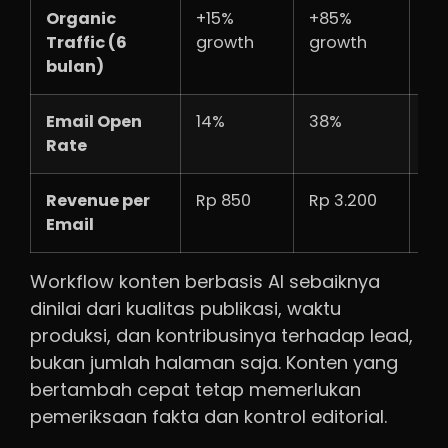
Organic
+15%
+85%
+4
Traffic (6
growth
growth
bulan)
Email Open
14%
38%
+1
Rate
Revenue per
Rp 850
Rp 3.200
+2
Email
Workflow konten berbasis AI sebaiknya
dinilai dari kualitas publikasi, waktu
produksi, dan kontribusinya terhadap lead,
bukan jumlah halaman saja. Konten yang
bertambah cepat tetap memerlukan
pemeriksaan fakta dan kontrol editorial.