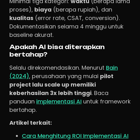
Minimal tiga kategori:
waktu
(berapa lama
proses),
biaya
(berapa rupiah), dan
kualitas
(error rate, CSAT, conversion).
Dokumentasikan selama 4 minggu untuk
baseline akurat.
Apakah AI bisa diterapkan
bertahap?
Selalu direkomendasikan. Menurut
Bain
(2024)
, perusahaan yang mulai
pilot
project lalu scale up memiliki
keberhasilan 3x lebih tinggi
. Baca
panduan
implementasi AI
untuk framework
bertahap.
Artikel terkait:
Cara Menghitung ROI Implementasi AI