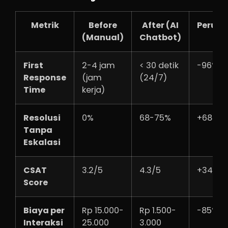
Metrik
Before
After (AI
Perub
(Manual)
Chatbot)
First
2-4 jam
< 30 detik
-96%
Response
(jam
(24/7)
Time
kerja)
Resolusi
0%
68-75%
+68-7
Tanpa
Eskalasi
CSAT
3.2/5
4.3/5
+34%
Score
Biaya per
Rp 15.000-
Rp 1.500-
-85%
Interaksi
25.000
3.000