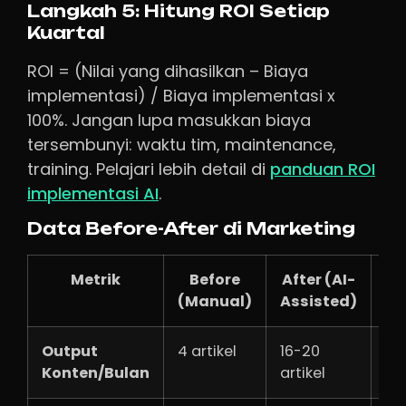
Langkah 5: Hitung ROI Setiap
Kuartal
ROI = (Nilai yang dihasilkan – Biaya
implementasi) / Biaya implementasi x
100%. Jangan lupa masukkan biaya
tersembunyi: waktu tim, maintenance,
training. Pelajari lebih detail di
panduan ROI
implementasi AI
.
Data Before-After di Marketing
Metrik
Before
After (AI-
Pe
(Manual)
Assisted)
Output
4 artikel
16-20
+4
Konten/Bulan
artikel