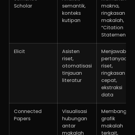
Scholar
semantik,
makna,
konteks
ringkasan
kutipan
makalah,
“Citation
Statements”
Elicit
Asisten
Menjawab
riset,
pertanyaan
otomatisasi
riset,
tinjauan
ringkasan
literatur
cepat,
ekstraksi
data
Connected
Visualisasi
Membangun
Papers
hubungan
grafik
antar
makalah
makalah
terkait,