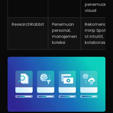
penemuan
visual
ResearchRabbit
Penemuan
Rekomendasi
personal,
mirip Spotify,
manajemen
UI intuitif,
koleksi
kolaborasi