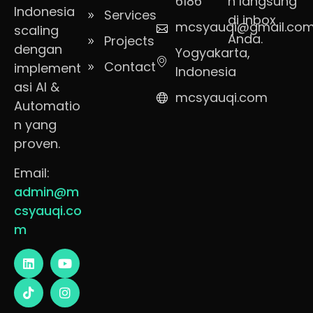
6186
n langsung
Indonesia
Services
di inbox
mcsyauqi@gmail.co
scaling
Anda.
Projects
dengan
Yogyakarta,
Contact
implement
Indonesia
asi AI &
mcsyauqi.com
Automatio
n yang
proven.
Email:
admin@m
csyauqi.co
m