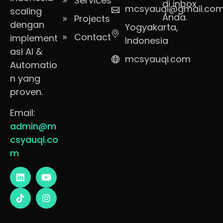
Services
di inbox
mcsyauqi@gmail.co
scaling
Anda.
Projects
dengan
Yogyakarta,
Contact
implement
Indonesia
asi AI &
mcsyauqi.com
Automatio
n yang
proven.
Email:
admin@m
csyauqi.co
m