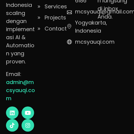
6186
n langsung
Indonesia
Services
di inbox
mcsyauqi@gmail.co
scaling
Anda.
Projects
dengan
Yogyakarta,
Contact
implement
Indonesia
asi AI &
mcsyauqi.com
Automatio
n yang
proven.
Email:
admin@m
csyauqi.co
m