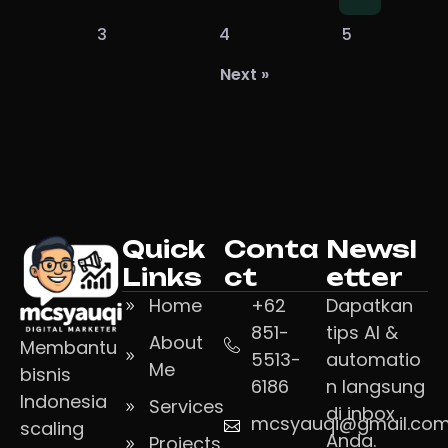
3
4
5
Next »
Quick
Conta
Newsl
Links
ct
etter
Home
+62
Dapatkan
851-
tips AI &
About
Membantu
5513-
automatio
Me
bisnis
6186
n langsung
Indonesia
Services
di inbox
mcsyauqi@gmail.co
scaling
Anda.
Projects