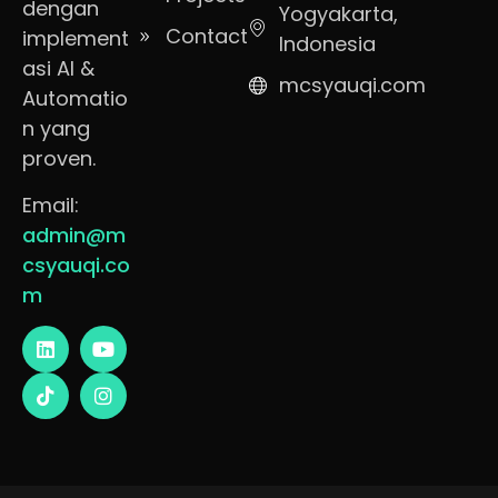
dengan
Yogyakarta,
Contact
implement
Indonesia
asi AI &
mcsyauqi.com
Automatio
n yang
proven.
Email:
admin@m
csyauqi.co
m