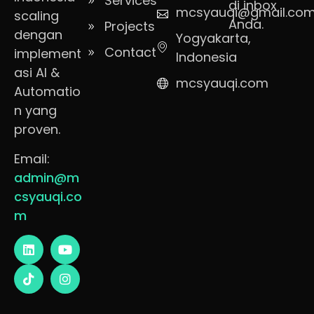
Services
di inbox
mcsyauqi@gmail.co
scaling
Anda.
Projects
dengan
Yogyakarta,
Contact
implement
Indonesia
asi AI &
mcsyauqi.com
Automatio
n yang
proven.
Email:
admin@m
csyauqi.co
m