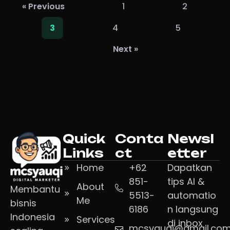
« Previous
1
2
4
5
3
Next »
Quick
Conta
Newsl
Links
ct
etter
Home
+62
Dapatkan
851-
tips AI &
About
Membantu
5513-
automatio
Me
bisnis
6186
n langsung
Indonesia
Services
di inbox
mcsyauqi@gmail.co