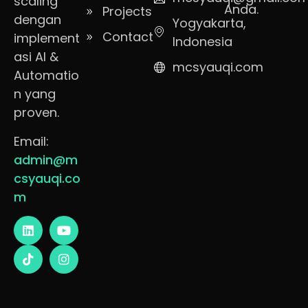
scaling
Anda.
Projects
dengan
Yogyakarta,
Contact
implement
Indonesia
asi AI &
mcsyauqi.com
Automatio
n yang
proven.
Email:
admin@m
csyauqi.co
m