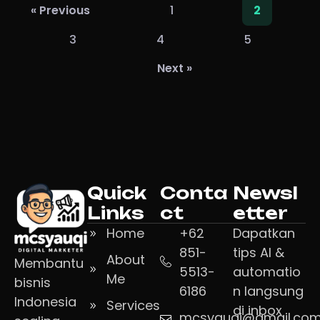
« Previous
1
2
3
4
5
Next »
Quick
Conta
Newsl
Links
ct
etter
Home
+62
Dapatkan
851-
tips AI &
About
Membantu
5513-
automatio
Me
bisnis
6186
n langsung
Indonesia
Services
di inbox
mcsyauqi@gmail.co