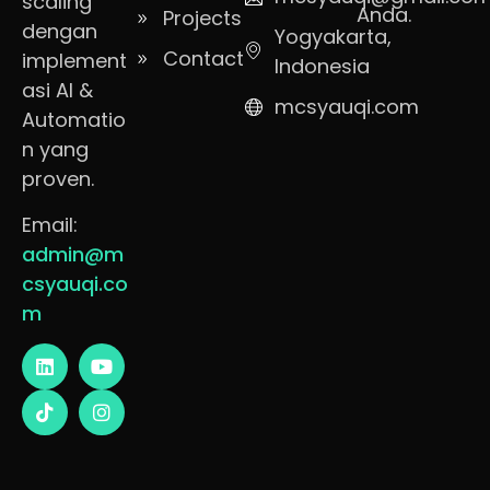
scaling
Anda.
Projects
dengan
Yogyakarta,
Contact
implement
Indonesia
asi AI &
mcsyauqi.com
Automatio
n yang
proven.
Email:
admin@m
csyauqi.co
m