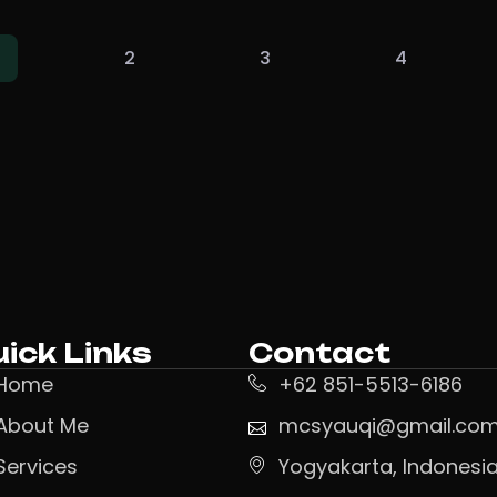
2
3
4
ick Links
Contact
Home
+62 851-5513-6186
About Me
mcsyauqi@gmail.co
Services
Yogyakarta, Indonesi