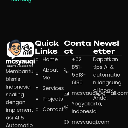
Quick
Conta
Newsl
Links
ct
etter
Home
+62
Dapatkan
851-
tips AI &
About
Membantu
5513-
automatio
Me
bisnis
6186
n langsung
Indonesia
Services
di inbox
mcsyauqi@gmail.co
scaling
Anda.
Projects
dengan
Yogyakarta,
Contact
implement
Indonesia
asi AI &
mcsyauqi.com
Automatio