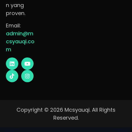
n yang
proven.
Email:
admin@m
csyauqi.co
m
Copyright © 2026 Mcsyauqi. All Rights
Reserved.