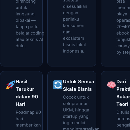
strategi
dirancang
bisa
disesuaikan
untuk
mema
dengan
langsung
biaya
perilaku
dipakai —
operas
konsumen
tanpa perlu
20–40
dan
belajar coding
ebook 
ekosistem
atau teknis AI
tunjuk
bisnis lokal
dulu.
carany
Indonesia.
by ste
Hasil
Untuk Semua
Dari
Terukur
Skala Bisnis
Prakti
dalam 90
Buka
Cocok untuk
solopreneur,
Hari
Teori
UKM, hingga
Roadmap 90
Ditulis
startup yang
hari
berda
ingin mulai
memberikan
penga
mengintegrasikan