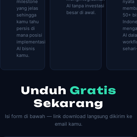
milestone
nyata
AI tanpa investasi
yang jelas
memb
besar di awal.
sehingga
50+ bi
kamu tahu
Indone
persis di
menga
mana posisi
AI dal
implementasi
workf
AI bisnis
sehari
kamu.
Unduh
Gratis
Sekarang
Isi form di bawah — link download langsung dikirim ke
email kamu.