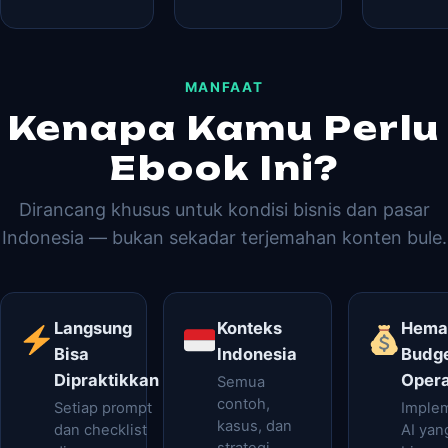
MANFAAT
Kenapa Kamu Perlu
Ebook Ini?
Dirancang khusus untuk kondisi bisnis dan pasar
Indonesia — bukan sekadar terjemahan konten bule.
Langsung
Konteks
Hema
Bisa
Indonesia
Budg
Dipraktikkan
Opera
Semua
contoh,
Setiap prompt
Imple
kasus, dan
dan checklist
AI yan