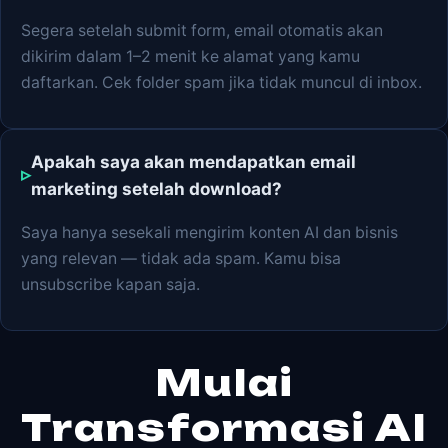
Segera setelah submit form, email otomatis akan
dikirim dalam 1–2 menit ke alamat yang kamu
daftarkan. Cek folder spam jika tidak muncul di inbox.
Apakah saya akan mendapatkan email
marketing setelah download?
Saya hanya sesekali mengirim konten AI dan bisnis
yang relevan — tidak ada spam. Kamu bisa
unsubscribe kapan saja.
Mulai
Transformasi AI