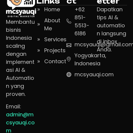
Links
ct
etter
Home
+62
Dapatkan
851-
tips AI &
About
Membantu
5513-
automatio
Me
bisnis
6186
n langsung
Indonesia
Services
di inbox
mcsyauqi@gmail.co
scaling
Anda.
Projects
dengan
Yogyakarta,
Contact
implement
Indonesia
asi AI &
mcsyauqi.com
Automatio
n yang
proven.
Email:
admin@m
csyauqi.co
m