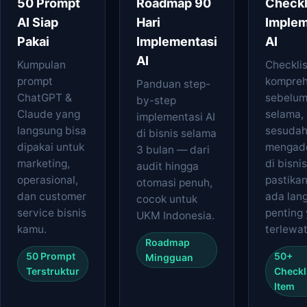
50 Prompt
Roadmap 90
Checkl
AI Siap
Hari
Implem
Pakai
Implementasi
AI
AI
Kumpulan
Checklis
prompt
kompreh
Panduan step-
ChatGPT &
sebelum
by-step
Claude yang
selama,
implementasi AI
langsung bisa
sesuda
di bisnis selama
dipakai untuk
mengado
3 bulan — dari
marketing,
di bisni
audit hingga
operasional,
pastikan
otomasi penuh,
dan customer
ada lan
cocok untuk
service bisnis
penting
UKM Indonesia.
kamu.
terlewat
Roadmap
50 Prompt
50+
Mingguan
Terstruktur
Checkl
Item