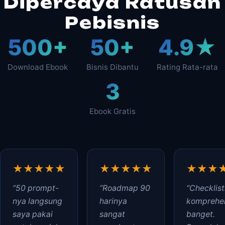
Dipercaya Ratusan
Pebisnis
500+
50+
4.9★
Download Ebook
Bisnis Dibantu
Rating Rata-rata
3
Ebook Gratis
★★★★★
★★★★★
★★★
“50 prompt-
“Roadmap 90
“Checklis
nya langsung
harinya
komprehen
saya pakai
sangat
banget.