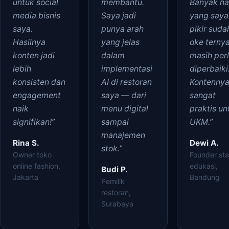
untuk social
membantu.
Banyak ha
media bisnis
Saya jadi
yang saya
saya.
punya arah
pikir suda
Hasilnya
yang jelas
oke terny
konten jadi
dalam
masih per
lebih
implementasi
diperbaiki
konsisten dan
AI di restoran
Kontenny
engagement
saya — dari
sangat
naik
menu digital
praktis un
signifikan!”
sampai
UKM.”
manajemen
Rina S.
Dewi A.
stok.”
Owner toko
Founder sta
online fashion,
edukasi,
Budi P.
Jakarta
Bandung
Pemilik
restoran,
Surabaya