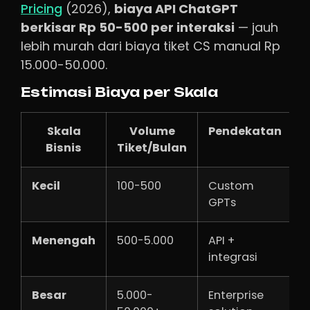
Pricing
(2026),
biaya API ChatGPT
berkisar Rp 50-500 per interaksi
— jauh
lebih murah dari biaya tiket CS manual Rp
15.000-50.000.
Estimasi Biaya per Skala
Skala
Volume
Pendekatan
B
Bisnis
Tiket/Bulan
Kecil
100-500
Custom
R
GPTs
5
Menengah
500-5.000
API +
R
integrasi
Besar
5.000-
Enterprise