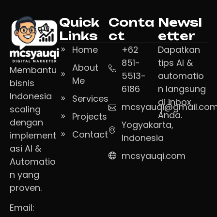
Quick
Conta
Newsl
Links
ct
etter
Home
+62
Dapatkan
851-
tips AI &
About
Membantu
5513-
automatio
Me
bisnis
6186
n langsung
Indonesia
Services
di inbox
mcsyauqi@gmail.co
scaling
Anda.
Projects
dengan
Yogyakarta,
Contact
implement
Indonesia
asi AI &
mcsyauqi.com
Automatio
n yang
proven.
Email: