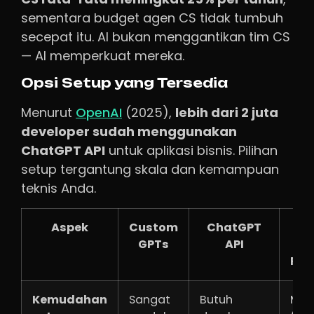
sementara budget agen CS tidak tumbuh
secepat itu. AI bukan menggantikan tim CS
— AI memperkuat mereka.
Opsi Setup yang Tersedia
Menurut
OpenAI
(2025),
lebih dari 2 juta
developer sudah menggunakan
ChatGPT API
untuk aplikasi bisnis. Pilihan
setup tergantung skala dan kemampuan
teknis Anda.
Aspek
Custom
ChatGPT
Th
GPTs
API
Pa
Pla
Kemudahan
Sangat
Butuh
Mud