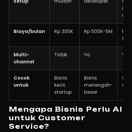
setup
mudah
developer
(dr
and
dro
Biaya/bulan
Rp 300K
Rp 500K-5M
Rp 
10M
Multi-
Tidak
Ya
Ya
channel
Cocok
Bisnis
Bisnis
Se
untuk
kecil,
menengah-
skal
startup
besar
Mengapa Bisnis Perlu AI
untuk Customer
Service?