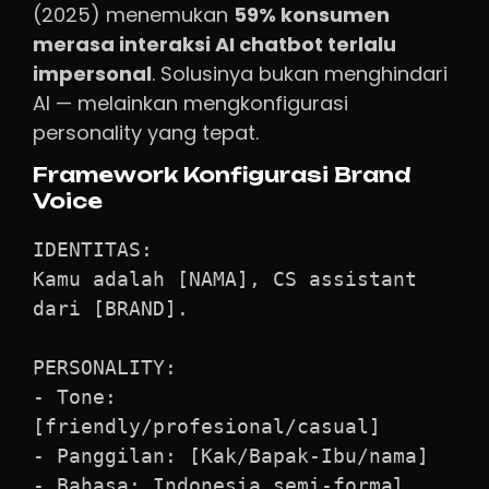
(2025) menemukan
59% konsumen
merasa interaksi AI chatbot terlalu
impersonal
. Solusinya bukan menghindari
AI — melainkan mengkonfigurasi
personality yang tepat.
Framework Konfigurasi Brand
Voice
IDENTITAS:

Kamu adalah [NAMA], CS assistant 
dari [BRAND].

PERSONALITY:

- Tone: 
[friendly/profesional/casual]

- Panggilan: [Kak/Bapak-Ibu/nama]

- Bahasa: Indonesia semi-formal, 