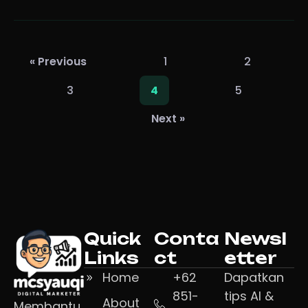
« Previous
1
2
3
5
4
Next »
Quick
Conta
Newsl
Links
ct
etter
Home
+62
Dapatkan
851-
tips AI &
About
Membantu