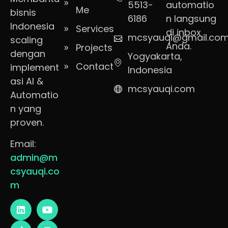
5513-
automatio
Me
bisnis
6186
n langsung
Indonesia
Services
di inbox
mcsyauqi@gmail.co
scaling
Anda.
Projects
dengan
Yogyakarta,
Contact
implement
Indonesia
asi AI &
mcsyauqi.com
Automatio
n yang
proven.
Email:
admin@m
csyauqi.co
m